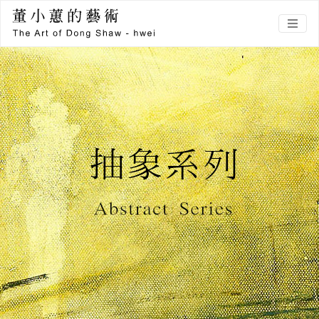
董小蕙的藝術