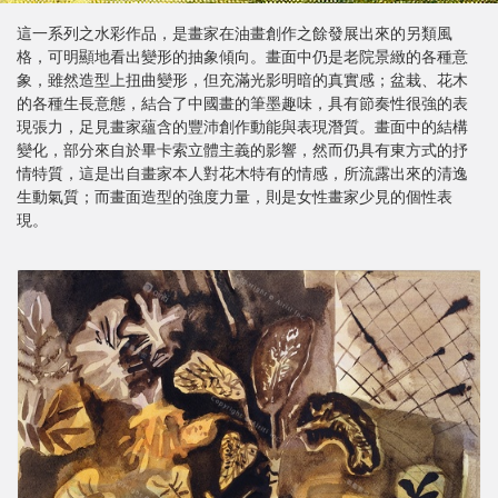
這一系列之水彩作品，是畫家在油畫創作之餘發展出來的另類風
格，可明顯地看出變形的抽象傾向。畫面中仍是老院景緻的各種意
象，雖然造型上扭曲變形，但充滿光影明暗的真實感；盆栽、花木
的各種生長意態，結合了中國畫的筆墨趣味，具有節奏性很強的表
現張力，足見畫家蘊含的豐沛創作動能與表現潛質。畫面中的結構
變化，部分來自於畢卡索立體主義的影響，然而仍具有東方式的抒
情特質，這是出自畫家本人對花木特有的情感，所流露出來的清逸
生動氣質；而畫面造型的強度力量，則是女性畫家少見的個性表
現。